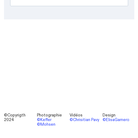
©Copyrigth
Photographie
Vidéos
Design
2024
©Keffer
©Chrisitian Pavy
©ElisaGarnero
©Mohsen